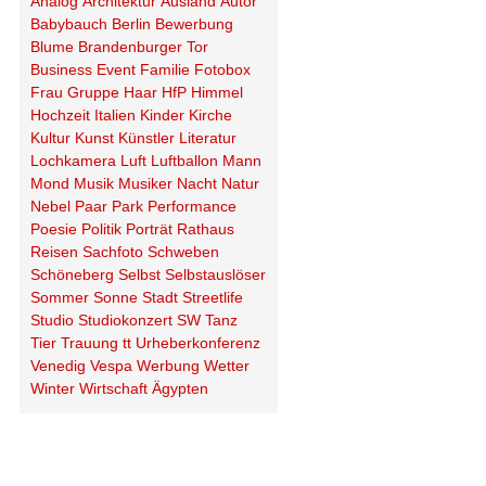
Analog
Architektur
Ausland
Autor
Babybauch
Berlin
Bewerbung
Blume
Brandenburger Tor
Business
Event
Familie
Fotobox
Frau
Gruppe
Haar
HfP
Himmel
Hochzeit
Italien
Kinder
Kirche
Kultur
Kunst
Künstler
Literatur
Lochkamera
Luft
Luftballon
Mann
Mond
Musik
Musiker
Nacht
Natur
Nebel
Paar
Park
Performance
Poesie
Politik
Porträt
Rathaus
Reisen
Sachfoto
Schweben
Schöneberg
Selbst
Selbstauslöser
Sommer
Sonne
Stadt
Streetlife
Studio
Studiokonzert
SW
Tanz
Tier
Trauung
tt
Urheberkonferenz
Venedig
Vespa
Werbung
Wetter
Winter
Wirtschaft
Ägypten