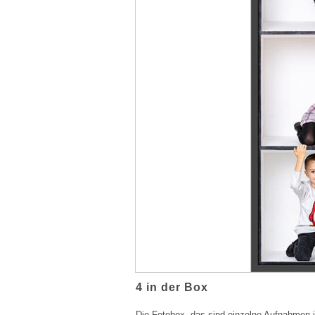
4 in der Box
Die Fotobox, das sind einzelne Aufnahmen 