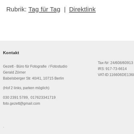
Rubrik:
Tag für Tag
|
Direktlink
Kontakt
Tax-Nr: 24/608/60913
Gezett - Büro für Fotografie / Fotostudio
IRS: 917-73-6614
Gerald Zörner
VAT-ID:116606DE136
Babelsberger Str. 40/41, 10715 Berlin
(Hof 2 links, parken möglich)
030 2391 5789, 017623341719
foto.gezett@gmail.com
.