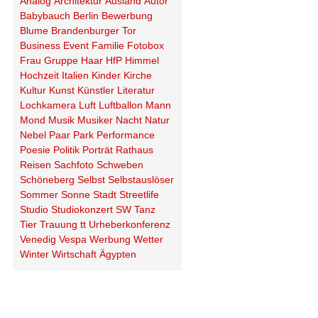
Analog
Architektur
Ausland
Autor
Babybauch
Berlin
Bewerbung
Blume
Brandenburger Tor
Business
Event
Familie
Fotobox
Frau
Gruppe
Haar
HfP
Himmel
Hochzeit
Italien
Kinder
Kirche
Kultur
Kunst
Künstler
Literatur
Lochkamera
Luft
Luftballon
Mann
Mond
Musik
Musiker
Nacht
Natur
Nebel
Paar
Park
Performance
Poesie
Politik
Porträt
Rathaus
Reisen
Sachfoto
Schweben
Schöneberg
Selbst
Selbstauslöser
Sommer
Sonne
Stadt
Streetlife
Studio
Studiokonzert
SW
Tanz
Tier
Trauung
tt
Urheberkonferenz
Venedig
Vespa
Werbung
Wetter
Winter
Wirtschaft
Ägypten