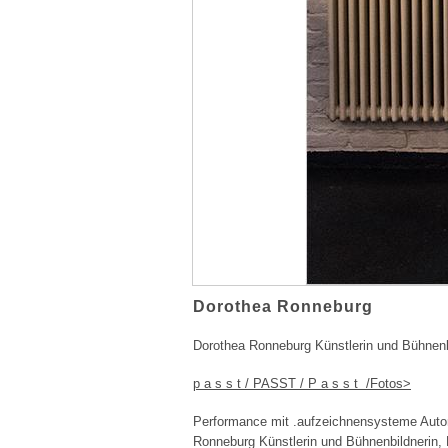
Dorothea Ronneburg
Dorothea Ronneburg Künstlerin und Bühnenbi
p a s s t / PASST / P a s s t /Fotos>
Performance mit .aufzeichnensysteme Autorin
Ronneburg Künstlerin und Bühnenbildnerin, 