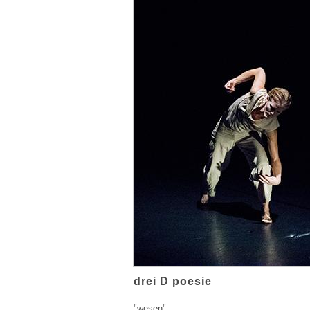
drei D poesie
"wesen"