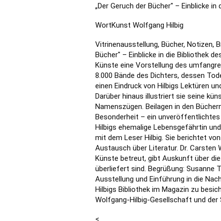
„Der Geruch der Bücher" – Einblicke in 
WortKunst Wolfgang Hilbig
Vitrinenausstellung, Bücher, Notizen, 
Bücher" – Einblicke in die Bibliothek d
Künste eine Vorstellung des umfangrei
8.000 Bände des Dichters, dessen Todes
einen Eindruck von Hilbigs Lektüren un
Darüber hinaus illustriert sie seine k
Namenszügen. Beilagen in den Büchern, 
Besonderheit – ein unveröffentlichtes G
Hilbigs ehemalige Lebensgefährtin und
mit dem Leser Hilbig. Sie berichtet vo
Austausch über Literatur. Dr. Carsten 
Künste betreut, gibt Auskunft über die 
überliefert sind. Begrüßung: Susanne Th
Ausstellung und Einführung in die Nach
Hilbigs Bibliothek im Magazin zu besic
Wolfgang-Hilbig-Gesellschaft und der S
<