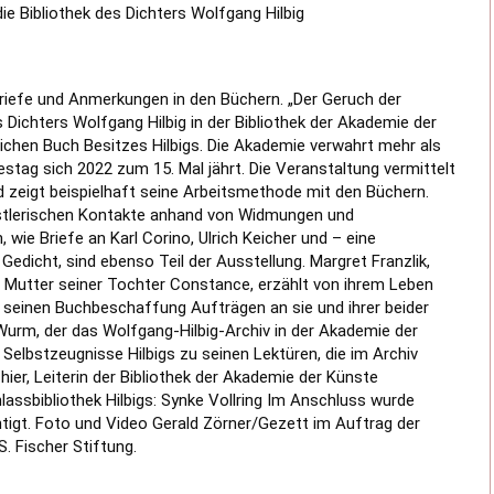
die Bibliothek des Dichters Wolfgang Hilbig
Briefe und Anmerkungen in den Büchern. „Der Geruch der 
es Dichters Wolfgang Hilbig in der Bibliothek der Akademie der 
chen Buch Besitzes Hilbigs. Die Akademie verwahrt mehr als 
tag sich 2022 zum 15. Mal jährt. Die Veranstaltung vermittelt 
d zeigt beispielhaft seine Arbeitsmethode mit den Büchern. 
ünstlerischen Kontakte anhand von Widmungen und 
wie Briefe an Karl Corino, Ulrich Keicher und – eine 
edicht, sind ebenso Teil der Ausstellung. Margret Franzlik, 
 Mutter seiner Tochter Constance, erzählt von ihrem Leben 
n seinen Buchbeschaffung Aufträgen an sie und ihrer beider 
Wurm, der das Wolfgang-Hilbig-Archiv in der Akademie der 
Selbstzeugnisse Hilbigs zu seinen Lektüren, die im Archiv 
ier, Leiterin der Bibliothek der Akademie der Künste 
lassbibliothek Hilbigs: Synke Vollring Im Anschluss wurde 
htigt. Foto und Video Gerald Zörner/Gezett im Auftrag der 
. Fischer Stiftung.