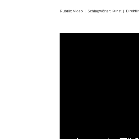
Rubrik:
Video
| Schlagwörter:
Kunst
|
Direktli