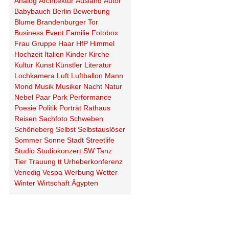
Analog
Architektur
Ausland
Autor
Babybauch
Berlin
Bewerbung
Blume
Brandenburger Tor
Business
Event
Familie
Fotobox
Frau
Gruppe
Haar
HfP
Himmel
Hochzeit
Italien
Kinder
Kirche
Kultur
Kunst
Künstler
Literatur
Lochkamera
Luft
Luftballon
Mann
Mond
Musik
Musiker
Nacht
Natur
Nebel
Paar
Park
Performance
Poesie
Politik
Porträt
Rathaus
Reisen
Sachfoto
Schweben
Schöneberg
Selbst
Selbstauslöser
Sommer
Sonne
Stadt
Streetlife
Studio
Studiokonzert
SW
Tanz
Tier
Trauung
tt
Urheberkonferenz
Venedig
Vespa
Werbung
Wetter
Winter
Wirtschaft
Ägypten