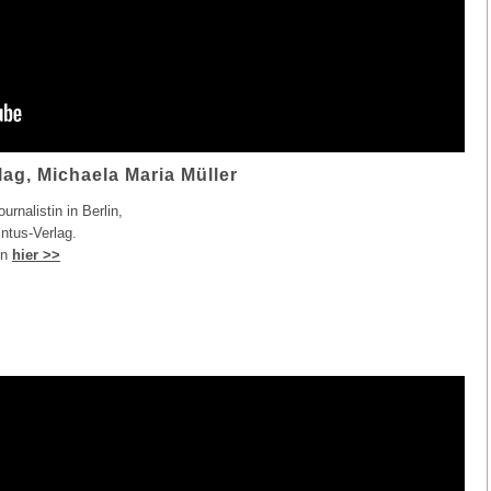
lag, Michaela Maria Müller
urnalistin in Berlin,
ntus-Verlag.
in
hier >>