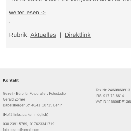
weiter lesen
->
.
Rubrik:
Aktuelles
|
Direktlink
Kontakt
Tax-Nr: 24/608/60913
Gezett - Büro für Fotografie / Fotostudio
IRS: 917-73-6614
Gerald Zörner
VAT-ID:116606DE136
Babelsberger Str. 40/41, 10715 Berlin
(Hof 2 links, parken möglich)
030 2391 5789, 017623341719
foto.gezett@gmail.com