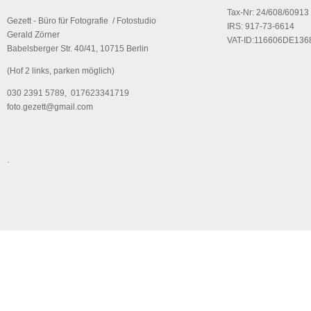
Tax-Nr: 24/608/60913
Gezett - Büro für Fotografie / Fotostudio
IRS: 917-73-6614
Gerald Zörner
VAT-ID:116606DE136
Babelsberger Str. 40/41, 10715 Berlin
(Hof 2 links, parken möglich)
030 2391 5789, 017623341719
foto.gezett@gmail.com
.