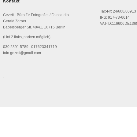
Kontakt
Tax-Nr: 24/608/60913
Gezett - Büro für Fotografie / Fotostudio
IRS: 917-73-6614
Gerald Zörner
VAT-ID:116606DE136
Babelsberger Str. 40/41, 10715 Berlin
(Hof 2 links, parken möglich)
030 2391 5789, 017623341719
foto.gezett@gmail.com
.