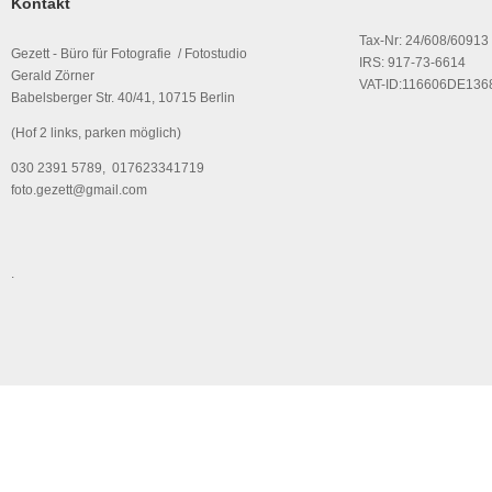
Kontakt
Tax-Nr: 24/608/60913
Gezett - Büro für Fotografie / Fotostudio
IRS: 917-73-6614
Gerald Zörner
VAT-ID:116606DE136
Babelsberger Str. 40/41, 10715 Berlin
(Hof 2 links, parken möglich)
030 2391 5789, 017623341719
foto.gezett@gmail.com
.