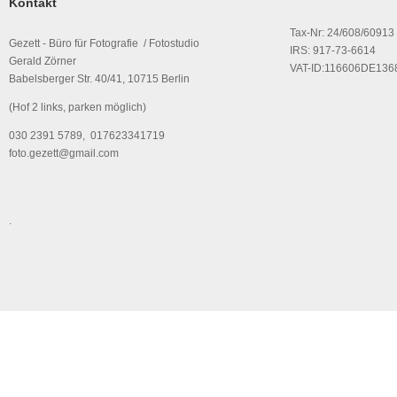
Kontakt
Tax-Nr: 24/608/60913
Gezett - Büro für Fotografie / Fotostudio
IRS: 917-73-6614
Gerald Zörner
VAT-ID:116606DE136
Babelsberger Str. 40/41, 10715 Berlin
(Hof 2 links, parken möglich)
030 2391 5789, 017623341719
foto.gezett@gmail.com
.