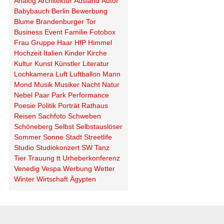
Analog
Architektur
Ausland
Autor
Babybauch
Berlin
Bewerbung
Blume
Brandenburger Tor
Business
Event
Familie
Fotobox
Frau
Gruppe
Haar
HfP
Himmel
Hochzeit
Italien
Kinder
Kirche
Kultur
Kunst
Künstler
Literatur
Lochkamera
Luft
Luftballon
Mann
Mond
Musik
Musiker
Nacht
Natur
Nebel
Paar
Park
Performance
Poesie
Politik
Porträt
Rathaus
Reisen
Sachfoto
Schweben
Schöneberg
Selbst
Selbstauslöser
Sommer
Sonne
Stadt
Streetlife
Studio
Studiokonzert
SW
Tanz
Tier
Trauung
tt
Urheberkonferenz
Venedig
Vespa
Werbung
Wetter
Winter
Wirtschaft
Ägypten