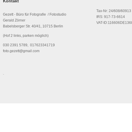
Kontakt
Tax-Nr: 24/608/60913
Gezett - Büro für Fotografie / Fotostudio
IRS: 917-73-6614
Gerald Zörner
VAT-ID:116606DE136
Babelsberger Str. 40/41, 10715 Berlin
(Hof 2 links, parken möglich)
030 2391 5789, 017623341719
foto.gezett@gmail.com
.