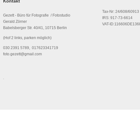
Kontakt
Tax-Nr: 24/608/60913
Gezett - Büro für Fotografie / Fotostudio
IRS: 917-73-6614
Gerald Zörner
VAT-ID:116606DE136
Babelsberger Str. 40/41, 10715 Berlin
(Hof 2 links, parken möglich)
030 2391 5789, 017623341719
foto.gezett@gmail.com
.