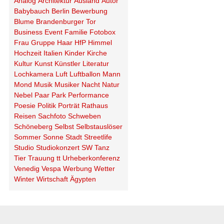
Analog
Architektur
Ausland
Autor
Babybauch
Berlin
Bewerbung
Blume
Brandenburger Tor
Business
Event
Familie
Fotobox
Frau
Gruppe
Haar
HfP
Himmel
Hochzeit
Italien
Kinder
Kirche
Kultur
Kunst
Künstler
Literatur
Lochkamera
Luft
Luftballon
Mann
Mond
Musik
Musiker
Nacht
Natur
Nebel
Paar
Park
Performance
Poesie
Politik
Porträt
Rathaus
Reisen
Sachfoto
Schweben
Schöneberg
Selbst
Selbstauslöser
Sommer
Sonne
Stadt
Streetlife
Studio
Studiokonzert
SW
Tanz
Tier
Trauung
tt
Urheberkonferenz
Venedig
Vespa
Werbung
Wetter
Winter
Wirtschaft
Ägypten