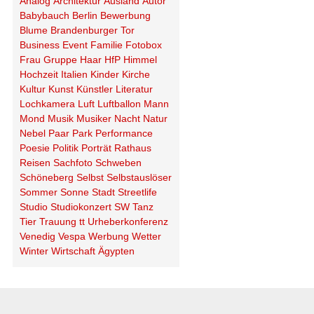
Analog
Architektur
Ausland
Autor
Babybauch
Berlin
Bewerbung
Blume
Brandenburger Tor
Business
Event
Familie
Fotobox
Frau
Gruppe
Haar
HfP
Himmel
Hochzeit
Italien
Kinder
Kirche
Kultur
Kunst
Künstler
Literatur
Lochkamera
Luft
Luftballon
Mann
Mond
Musik
Musiker
Nacht
Natur
Nebel
Paar
Park
Performance
Poesie
Politik
Porträt
Rathaus
Reisen
Sachfoto
Schweben
Schöneberg
Selbst
Selbstauslöser
Sommer
Sonne
Stadt
Streetlife
Studio
Studiokonzert
SW
Tanz
Tier
Trauung
tt
Urheberkonferenz
Venedig
Vespa
Werbung
Wetter
Winter
Wirtschaft
Ägypten