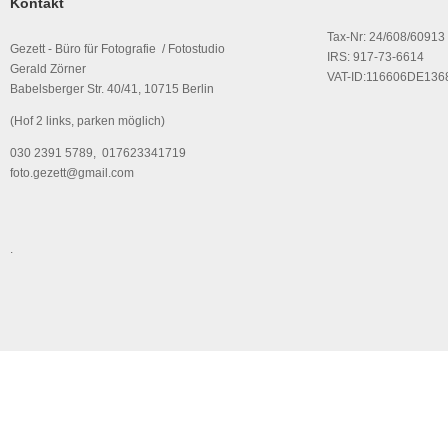
Kontakt
Tax-Nr: 24/608/60913
Gezett - Büro für Fotografie / Fotostudio
IRS: 917-73-6614
Gerald Zörner
VAT-ID:116606DE136
Babelsberger Str. 40/41, 10715 Berlin
(Hof 2 links, parken möglich)
030 2391 5789, 017623341719
foto.gezett@gmail.com
.