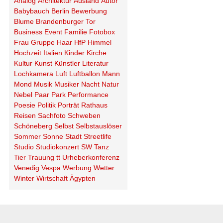
Analog
Architektur
Ausland
Autor
Babybauch
Berlin
Bewerbung
Blume
Brandenburger Tor
Business
Event
Familie
Fotobox
Frau
Gruppe
Haar
HfP
Himmel
Hochzeit
Italien
Kinder
Kirche
Kultur
Kunst
Künstler
Literatur
Lochkamera
Luft
Luftballon
Mann
Mond
Musik
Musiker
Nacht
Natur
Nebel
Paar
Park
Performance
Poesie
Politik
Porträt
Rathaus
Reisen
Sachfoto
Schweben
Schöneberg
Selbst
Selbstauslöser
Sommer
Sonne
Stadt
Streetlife
Studio
Studiokonzert
SW
Tanz
Tier
Trauung
tt
Urheberkonferenz
Venedig
Vespa
Werbung
Wetter
Winter
Wirtschaft
Ägypten