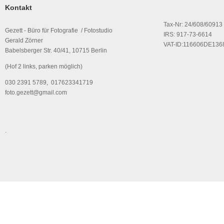
Kontakt
Tax-Nr: 24/608/60913
Gezett - Büro für Fotografie / Fotostudio
IRS: 917-73-6614
Gerald Zörner
VAT-ID:116606DE136
Babelsberger Str. 40/41, 10715 Berlin
(Hof 2 links, parken möglich)
030 2391 5789, 017623341719
foto.gezett@gmail.com
.