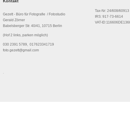
Kontakt
Tax-Nr: 24/608/60913
Gezett - Büro für Fotografie / Fotostudio
IRS: 917-73-6614
Gerald Zörner
VAT-ID:116606DE136
Babelsberger Str. 40/41, 10715 Berlin
(Hof 2 links, parken möglich)
030 2391 5789, 017623341719
foto.gezett@gmail.com
.