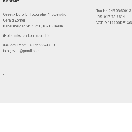
Kontakt
Tax-Nr: 24/608/60913
Gezett - Büro für Fotografie / Fotostudio
IRS: 917-73-6614
Gerald Zörner
VAT-ID:116606DE136
Babelsberger Str. 40/41, 10715 Berlin
(Hof 2 links, parken möglich)
030 2391 5789, 017623341719
foto.gezett@gmail.com
.