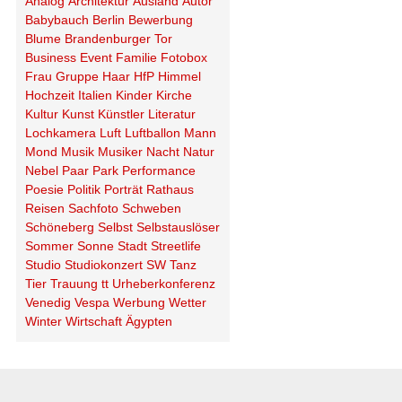
Analog
Architektur
Ausland
Autor
Babybauch
Berlin
Bewerbung
Blume
Brandenburger Tor
Business
Event
Familie
Fotobox
Frau
Gruppe
Haar
HfP
Himmel
Hochzeit
Italien
Kinder
Kirche
Kultur
Kunst
Künstler
Literatur
Lochkamera
Luft
Luftballon
Mann
Mond
Musik
Musiker
Nacht
Natur
Nebel
Paar
Park
Performance
Poesie
Politik
Porträt
Rathaus
Reisen
Sachfoto
Schweben
Schöneberg
Selbst
Selbstauslöser
Sommer
Sonne
Stadt
Streetlife
Studio
Studiokonzert
SW
Tanz
Tier
Trauung
tt
Urheberkonferenz
Venedig
Vespa
Werbung
Wetter
Winter
Wirtschaft
Ägypten