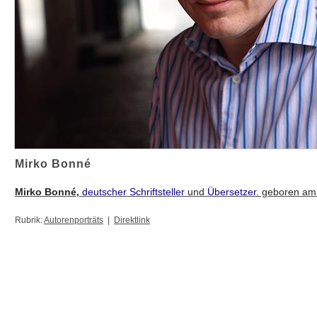
Mirko Bonné
Mirko Bonné,
deutscher
Schriftsteller
und
Übersetzer
. geboren a
Rubrik:
Autorenporträts
|
Direktlink