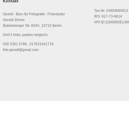
Kontakt
Tax-Nr: 24/608/60913
Gezett - Büro für Fotografie / Fotostudio
IRS: 917-73-6614
Gerald Zörner
VAT-ID:116606DE136
Babelsberger Str. 40/41, 10715 Berlin
(Hof 2 links, parken möglich)
030 2391 5789, 017623341719
foto.gezett@gmail.com
.