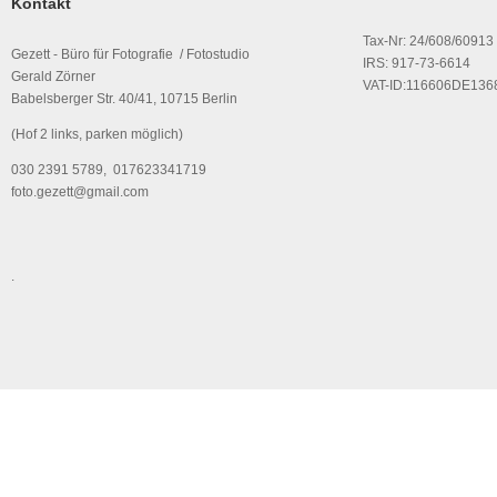
Kontakt
Tax-Nr: 24/608/60913
Gezett - Büro für Fotografie / Fotostudio
IRS: 917-73-6614
Gerald Zörner
VAT-ID:116606DE136
Babelsberger Str. 40/41, 10715 Berlin
(Hof 2 links, parken möglich)
030 2391 5789, 017623341719
foto.gezett@gmail.com
.