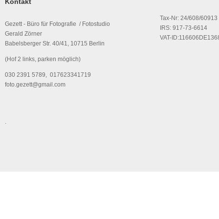
Kontakt
Tax-Nr: 24/608/60913
Gezett - Büro für Fotografie / Fotostudio
IRS: 917-73-6614
Gerald Zörner
VAT-ID:116606DE136
Babelsberger Str. 40/41, 10715 Berlin
(Hof 2 links, parken möglich)
030 2391 5789, 017623341719
foto.gezett@gmail.com
.