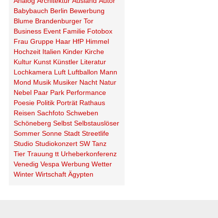
Analog
Architektur
Ausland
Autor
Babybauch
Berlin
Bewerbung
Blume
Brandenburger Tor
Business
Event
Familie
Fotobox
Frau
Gruppe
Haar
HfP
Himmel
Hochzeit
Italien
Kinder
Kirche
Kultur
Kunst
Künstler
Literatur
Lochkamera
Luft
Luftballon
Mann
Mond
Musik
Musiker
Nacht
Natur
Nebel
Paar
Park
Performance
Poesie
Politik
Porträt
Rathaus
Reisen
Sachfoto
Schweben
Schöneberg
Selbst
Selbstauslöser
Sommer
Sonne
Stadt
Streetlife
Studio
Studiokonzert
SW
Tanz
Tier
Trauung
tt
Urheberkonferenz
Venedig
Vespa
Werbung
Wetter
Winter
Wirtschaft
Ägypten