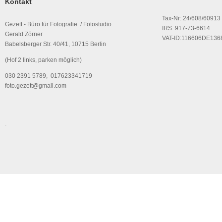
Kontakt
Tax-Nr: 24/608/60913
Gezett - Büro für Fotografie / Fotostudio
IRS: 917-73-6614
Gerald Zörner
VAT-ID:116606DE136
Babelsberger Str. 40/41, 10715 Berlin
(Hof 2 links, parken möglich)
030 2391 5789, 017623341719
foto.gezett@gmail.com
.