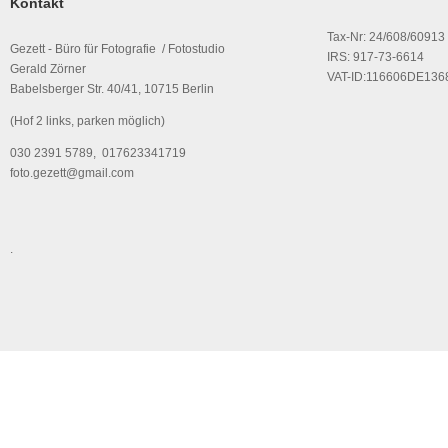
Kontakt
Tax-Nr: 24/608/60913
Gezett - Büro für Fotografie / Fotostudio
IRS: 917-73-6614
Gerald Zörner
VAT-ID:116606DE136
Babelsberger Str. 40/41, 10715 Berlin
(Hof 2 links, parken möglich)
030 2391 5789, 017623341719
foto.gezett@gmail.com
.