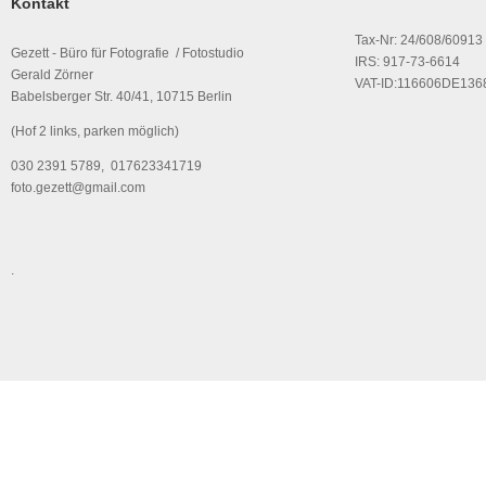
Kontakt
Tax-Nr: 24/608/60913
Gezett - Büro für Fotografie / Fotostudio
IRS: 917-73-6614
Gerald Zörner
VAT-ID:116606DE136
Babelsberger Str. 40/41, 10715 Berlin
(Hof 2 links, parken möglich)
030 2391 5789, 017623341719
foto.gezett@gmail.com
.