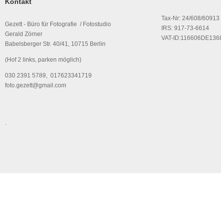
Kontakt
Tax-Nr: 24/608/60913
Gezett - Büro für Fotografie / Fotostudio
IRS: 917-73-6614
Gerald Zörner
VAT-ID:116606DE136
Babelsberger Str. 40/41, 10715 Berlin
(Hof 2 links, parken möglich)
030 2391 5789, 017623341719
foto.gezett@gmail.com
.