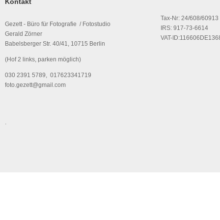
Kontakt
Tax-Nr: 24/608/60913
Gezett - Büro für Fotografie / Fotostudio
IRS: 917-73-6614
Gerald Zörner
VAT-ID:116606DE136
Babelsberger Str. 40/41, 10715 Berlin
(Hof 2 links, parken möglich)
030 2391 5789, 017623341719
foto.gezett@gmail.com
.