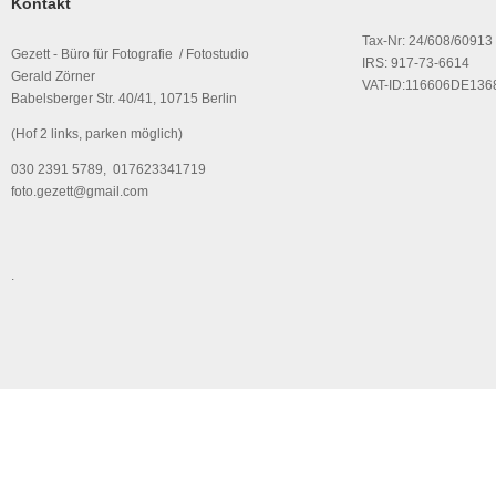
Kontakt
Tax-Nr: 24/608/60913
Gezett - Büro für Fotografie / Fotostudio
IRS: 917-73-6614
Gerald Zörner
VAT-ID:116606DE136
Babelsberger Str. 40/41, 10715 Berlin
(Hof 2 links, parken möglich)
030 2391 5789, 017623341719
foto.gezett@gmail.com
.