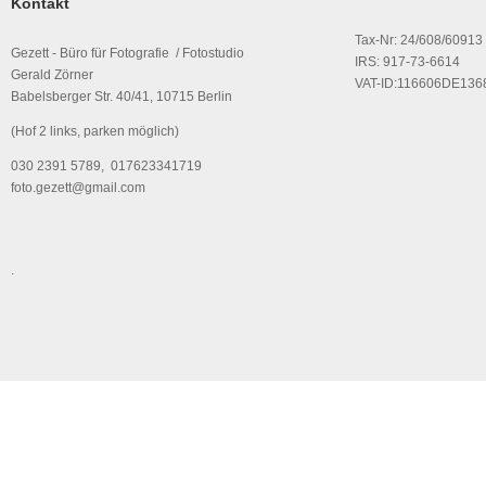
Kontakt
Tax-Nr: 24/608/60913
Gezett - Büro für Fotografie / Fotostudio
IRS: 917-73-6614
Gerald Zörner
VAT-ID:116606DE136
Babelsberger Str. 40/41, 10715 Berlin
(Hof 2 links, parken möglich)
030 2391 5789, 017623341719
foto.gezett@gmail.com
.