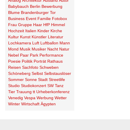
Analog
Architektur
Ausland
Autor
Babybauch
Berlin
Bewerbung
Blume
Brandenburger Tor
Business
Event
Familie
Fotobox
Frau
Gruppe
Haar
HfP
Himmel
Hochzeit
Italien
Kinder
Kirche
Kultur
Kunst
Künstler
Literatur
Lochkamera
Luft
Luftballon
Mann
Mond
Musik
Musiker
Nacht
Natur
Nebel
Paar
Park
Performance
Poesie
Politik
Porträt
Rathaus
Reisen
Sachfoto
Schweben
Schöneberg
Selbst
Selbstauslöser
Sommer
Sonne
Stadt
Streetlife
Studio
Studiokonzert
SW
Tanz
Tier
Trauung
tt
Urheberkonferenz
Venedig
Vespa
Werbung
Wetter
Winter
Wirtschaft
Ägypten