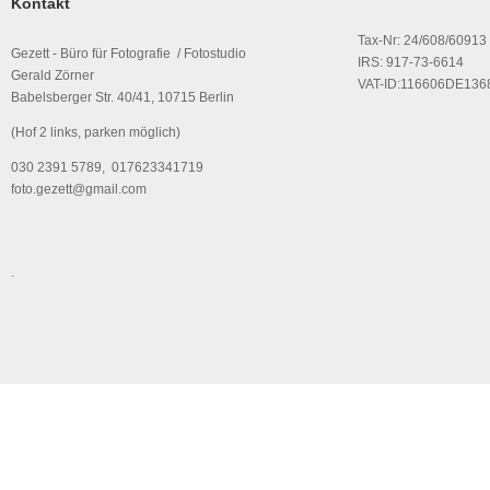
Kontakt
Tax-Nr: 24/608/60913
Gezett - Büro für Fotografie / Fotostudio
IRS: 917-73-6614
Gerald Zörner
VAT-ID:116606DE136
Babelsberger Str. 40/41, 10715 Berlin
(Hof 2 links, parken möglich)
030 2391 5789, 017623341719
foto.gezett@gmail.com
.