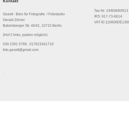
Kontakt
Tax-Nr: 24/608/60913
Gezett - Büro für Fotografie / Fotostudio
IRS: 917-73-6614
Gerald Zörner
VAT-ID:116606DE136
Babelsberger Str. 40/41, 10715 Berlin
(Hof 2 links, parken möglich)
030 2391 5789, 017623341719
foto.gezett@gmail.com
.