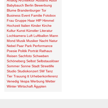
Analog
Architektur
Ausland
Autor
Babybauch
Berlin
Bewerbung
Blume
Brandenburger Tor
Business
Event
Familie
Fotobox
Frau
Gruppe
Haar
HfP
Himmel
Hochzeit
Italien
Kinder
Kirche
Kultur
Kunst
Künstler
Literatur
Lochkamera
Luft
Luftballon
Mann
Mond
Musik
Musiker
Nacht
Natur
Nebel
Paar
Park
Performance
Poesie
Politik
Porträt
Rathaus
Reisen
Sachfoto
Schweben
Schöneberg
Selbst
Selbstauslöser
Sommer
Sonne
Stadt
Streetlife
Studio
Studiokonzert
SW
Tanz
Tier
Trauung
tt
Urheberkonferenz
Venedig
Vespa
Werbung
Wetter
Winter
Wirtschaft
Ägypten