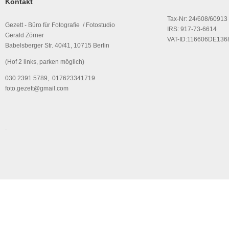
Kontakt
Tax-Nr: 24/608/60913
Gezett - Büro für Fotografie / Fotostudio
IRS: 917-73-6614
Gerald Zörner
VAT-ID:116606DE136
Babelsberger Str. 40/41, 10715 Berlin
(Hof 2 links, parken möglich)
030 2391 5789, 017623341719
foto.gezett@gmail.com
.