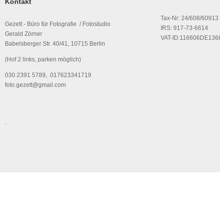
Kontakt
Tax-Nr: 24/608/60913
Gezett - Büro für Fotografie / Fotostudio
IRS: 917-73-6614
Gerald Zörner
VAT-ID:116606DE136
Babelsberger Str. 40/41, 10715 Berlin
(Hof 2 links, parken möglich)
030 2391 5789, 017623341719
foto.gezett@gmail.com
.