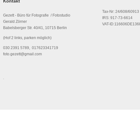
Kontakt
Tax-Nr: 24/608/60913
Gezett - Büro für Fotografie / Fotostudio
IRS: 917-73-6614
Gerald Zörner
VAT-ID:116606DE136
Babelsberger Str. 40/41, 10715 Berlin
(Hof 2 links, parken möglich)
030 2391 5789, 017623341719
foto.gezett@gmail.com
.