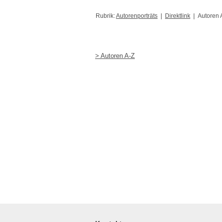
Rubrik:
Autorenporträts
|
Direktlink
| Autoren 
> Autoren A-Z