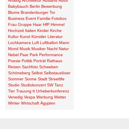
Analog
Architektur
Ausland
Autor
Babybauch
Berlin
Bewerbung
Blume
Brandenburger Tor
Business
Event
Familie
Fotobox
Frau
Gruppe
Haar
HfP
Himmel
Hochzeit
Italien
Kinder
Kirche
Kultur
Kunst
Künstler
Literatur
Lochkamera
Luft
Luftballon
Mann
Mond
Musik
Musiker
Nacht
Natur
Nebel
Paar
Park
Performance
Poesie
Politik
Porträt
Rathaus
Reisen
Sachfoto
Schweben
Schöneberg
Selbst
Selbstauslöser
Sommer
Sonne
Stadt
Streetlife
Studio
Studiokonzert
SW
Tanz
Tier
Trauung
tt
Urheberkonferenz
Venedig
Vespa
Werbung
Wetter
Winter
Wirtschaft
Ägypten