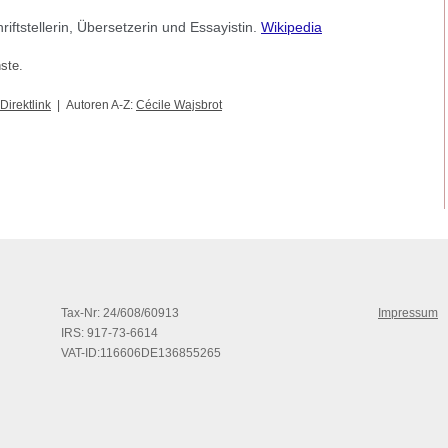
riftstellerin, Übersetzerin und Essayistin.
Wikipedia
nste.
Direktlink
| Autoren A-Z:
Cécile Wajsbrot
Tax-Nr: 24/608/60913
Impressum
IRS: 917-73-6614
VAT-ID:116606DE136855265