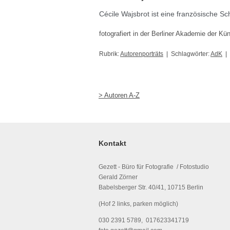
Cécile Wajsbrot ist eine französische Sch
fotografiert in der Berliner Akademie der Kü
Rubrik:
Autorenporträts
| Schlagwörter:
AdK
|
> Autoren A-Z
Kontakt
Gezett - Büro für Fotografie / Fotostudio
Gerald Zörner
Babelsberger Str. 40/41, 10715 Berlin
(Hof 2 links, parken möglich)
030 2391 5789, 017623341719