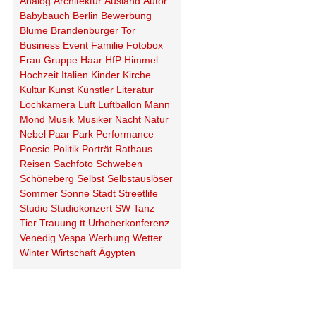
Analog
Architektur
Ausland
Autor
Babybauch
Berlin
Bewerbung
Blume
Brandenburger Tor
Business
Event
Familie
Fotobox
Frau
Gruppe
Haar
HfP
Himmel
Hochzeit
Italien
Kinder
Kirche
Kultur
Kunst
Künstler
Literatur
Lochkamera
Luft
Luftballon
Mann
Mond
Musik
Musiker
Nacht
Natur
Nebel
Paar
Park
Performance
Poesie
Politik
Porträt
Rathaus
Reisen
Sachfoto
Schweben
Schöneberg
Selbst
Selbstauslöser
Sommer
Sonne
Stadt
Streetlife
Studio
Studiokonzert
SW
Tanz
Tier
Trauung
tt
Urheberkonferenz
Venedig
Vespa
Werbung
Wetter
Winter
Wirtschaft
Ägypten