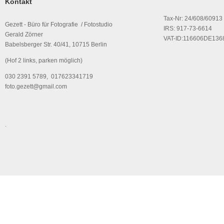
Kontakt
Tax-Nr: 24/608/60913
Gezett - Büro für Fotografie / Fotostudio
IRS: 917-73-6614
Gerald Zörner
VAT-ID:116606DE136
Babelsberger Str. 40/41, 10715 Berlin
(Hof 2 links, parken möglich)
030 2391 5789, 017623341719
foto.gezett@gmail.com
.