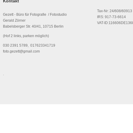
Kontakt
Tax-Nr: 24/608/60913
Gezett - Büro für Fotografie / Fotostudio
IRS: 917-73-6614
Gerald Zörner
VAT-ID:116606DE136
Babelsberger Str. 40/41, 10715 Berlin
(Hof 2 links, parken möglich)
030 2391 5789, 017623341719
foto.gezett@gmail.com
.