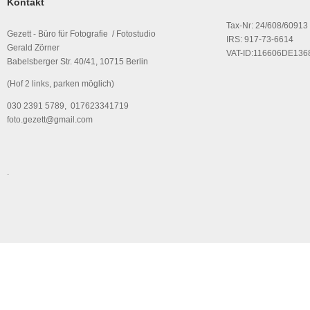
Kontakt
Tax-Nr: 24/608/60913
Gezett - Büro für Fotografie / Fotostudio
IRS: 917-73-6614
Gerald Zörner
VAT-ID:116606DE136
Babelsberger Str. 40/41, 10715 Berlin
(Hof 2 links, parken möglich)
030 2391 5789, 017623341719
foto.gezett@gmail.com
.