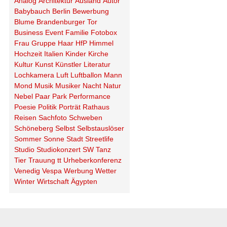
Analog
Architektur
Ausland
Autor
Babybauch
Berlin
Bewerbung
Blume
Brandenburger Tor
Business
Event
Familie
Fotobox
Frau
Gruppe
Haar
HfP
Himmel
Hochzeit
Italien
Kinder
Kirche
Kultur
Kunst
Künstler
Literatur
Lochkamera
Luft
Luftballon
Mann
Mond
Musik
Musiker
Nacht
Natur
Nebel
Paar
Park
Performance
Poesie
Politik
Porträt
Rathaus
Reisen
Sachfoto
Schweben
Schöneberg
Selbst
Selbstauslöser
Sommer
Sonne
Stadt
Streetlife
Studio
Studiokonzert
SW
Tanz
Tier
Trauung
tt
Urheberkonferenz
Venedig
Vespa
Werbung
Wetter
Winter
Wirtschaft
Ägypten