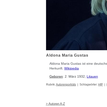
Aldona Maria Gustas
Aldona Maria Gustas ist eine deutsche S
Herkunft.
Wikipedia
Geboren
:
2. März 1932,
Litauen
Rubrik:
Autorenporträts
| Schlagwörter:
HfP
|
> Autoren A-Z