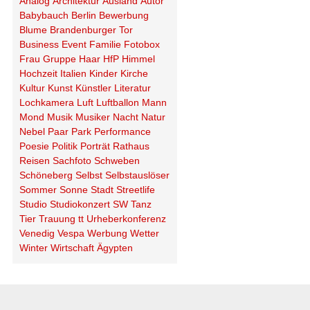
Analog
Architektur
Ausland
Autor
Babybauch
Berlin
Bewerbung
Blume
Brandenburger Tor
Business
Event
Familie
Fotobox
Frau
Gruppe
Haar
HfP
Himmel
Hochzeit
Italien
Kinder
Kirche
Kultur
Kunst
Künstler
Literatur
Lochkamera
Luft
Luftballon
Mann
Mond
Musik
Musiker
Nacht
Natur
Nebel
Paar
Park
Performance
Poesie
Politik
Porträt
Rathaus
Reisen
Sachfoto
Schweben
Schöneberg
Selbst
Selbstauslöser
Sommer
Sonne
Stadt
Streetlife
Studio
Studiokonzert
SW
Tanz
Tier
Trauung
tt
Urheberkonferenz
Venedig
Vespa
Werbung
Wetter
Winter
Wirtschaft
Ägypten