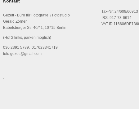
Kontakt
Tax-Nr: 24/608/60913
Gezett - Büro für Fotografie / Fotostudio
IRS: 917-73-6614
Gerald Zörner
VAT-ID:116606DE136
Babelsberger Str. 40/41, 10715 Berlin
(Hof 2 links, parken möglich)
030 2391 5789, 017623341719
foto.gezett@gmail.com
.