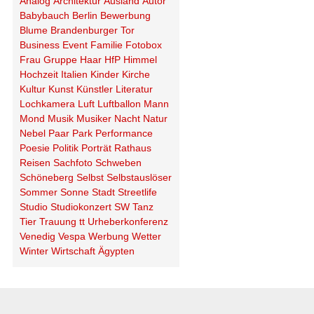
Analog
Architektur
Ausland
Autor
Babybauch
Berlin
Bewerbung
Blume
Brandenburger Tor
Business
Event
Familie
Fotobox
Frau
Gruppe
Haar
HfP
Himmel
Hochzeit
Italien
Kinder
Kirche
Kultur
Kunst
Künstler
Literatur
Lochkamera
Luft
Luftballon
Mann
Mond
Musik
Musiker
Nacht
Natur
Nebel
Paar
Park
Performance
Poesie
Politik
Porträt
Rathaus
Reisen
Sachfoto
Schweben
Schöneberg
Selbst
Selbstauslöser
Sommer
Sonne
Stadt
Streetlife
Studio
Studiokonzert
SW
Tanz
Tier
Trauung
tt
Urheberkonferenz
Venedig
Vespa
Werbung
Wetter
Winter
Wirtschaft
Ägypten