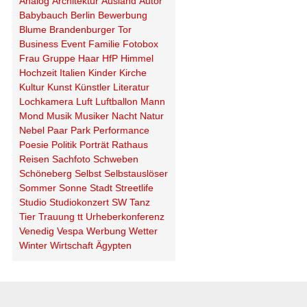
Analog
Architektur
Ausland
Autor
Babybauch
Berlin
Bewerbung
Blume
Brandenburger Tor
Business
Event
Familie
Fotobox
Frau
Gruppe
Haar
HfP
Himmel
Hochzeit
Italien
Kinder
Kirche
Kultur
Kunst
Künstler
Literatur
Lochkamera
Luft
Luftballon
Mann
Mond
Musik
Musiker
Nacht
Natur
Nebel
Paar
Park
Performance
Poesie
Politik
Porträt
Rathaus
Reisen
Sachfoto
Schweben
Schöneberg
Selbst
Selbstauslöser
Sommer
Sonne
Stadt
Streetlife
Studio
Studiokonzert
SW
Tanz
Tier
Trauung
tt
Urheberkonferenz
Venedig
Vespa
Werbung
Wetter
Winter
Wirtschaft
Ägypten