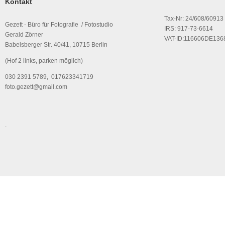
Kontakt
Tax-Nr: 24/608/60913
Gezett - Büro für Fotografie / Fotostudio
IRS: 917-73-6614
Gerald Zörner
VAT-ID:116606DE136
Babelsberger Str. 40/41, 10715 Berlin
(Hof 2 links, parken möglich)
030 2391 5789, 017623341719
foto.gezett@gmail.com
.