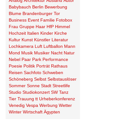
Analog
Architektur
Ausland
Autor
Babybauch
Berlin
Bewerbung
Blume
Brandenburger Tor
Business
Event
Familie
Fotobox
Frau
Gruppe
Haar
HfP
Himmel
Hochzeit
Italien
Kinder
Kirche
Kultur
Kunst
Künstler
Literatur
Lochkamera
Luft
Luftballon
Mann
Mond
Musik
Musiker
Nacht
Natur
Nebel
Paar
Park
Performance
Poesie
Politik
Porträt
Rathaus
Reisen
Sachfoto
Schweben
Schöneberg
Selbst
Selbstauslöser
Sommer
Sonne
Stadt
Streetlife
Studio
Studiokonzert
SW
Tanz
Tier
Trauung
tt
Urheberkonferenz
Venedig
Vespa
Werbung
Wetter
Winter
Wirtschaft
Ägypten